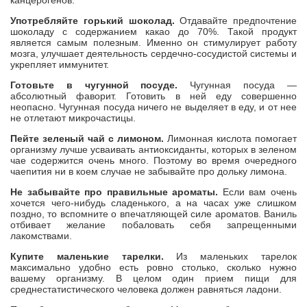
Употребляйте горький шоколад.
Отдавайте предпочтение
шоколаду с содержанием какао до 70%. Такой продукт
является самым полезным. Именно он стимулирует работу
мозга, улучшает деятельность сердечно-сосудистой системы и
укрепляет иммунитет.
Готовьте в чугунной посуде.
Чугунная посуда —
абсолютный фаворит. Готовить в ней еду совершенно
неопасно. Чугунная посуда ничего не выделяет в еду, и от нее
не отлетают микрочастицы.
Пейте зеленый чай с лимоном.
Лимонная кислота помогает
организму лучше усваивать антиоксиданты, которых в зеленом
чае содержится очень много. Поэтому во время очередного
чаепития ни в коем случае не забывайте про дольку лимона.
Не забывайте про правильные ароматы.
Если вам очень
хочется чего-нибудь сладенького, а на часах уже слишком
поздно, то вспомните о впечатляющей силе ароматов. Ваниль
отбивает желание побаловать себя запрещенными
лакомствами.
Купите маленькие тарелки.
Из маленьких тарелок
максимально удобно есть ровно столько, сколько нужно
вашему организму. В целом один прием пищи для
среднестатистического человека должен равняться ладони.