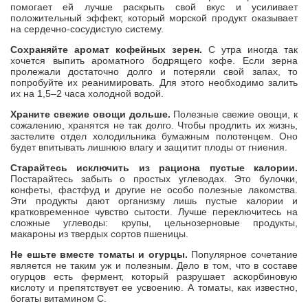
помогает ей лучше раскрыть свой вкус и усиливает
положительный эффект, который морской продукт оказывает
на сердечно-сосудистую систему.
Сохраняйте аромат кофейных зерен.
С утра иногда так
хочется выпить ароматного бодрящего кофе. Если зерна
пролежали достаточно долго и потеряли свой запах, то
попробуйте их реанимировать. Для этого необходимо залить
их на 1,5–2 часа холодной водой.
Храните свежие овощи дольше.
Полезные свежие овощи, к
сожалению, хранятся не так долго. Чтобы продлить их жизнь,
застелите отдел холодильника бумажным полотенцем. Оно
будет впитывать лишнюю влагу и защитит плоды от гниения.
Старайтесь исключить из рациона пустые калории.
Постарайтесь забыть о простых углеводах. Это булочки,
конфеты, фастфуд и другие не особо полезные лакомства.
Эти продукты дают организму лишь пустые калории и
кратковременное чувство сытости. Лучше переключитесь на
сложные углеводы: крупы, цельнозерновые продукты,
макароны из твердых сортов пшеницы.
Не ешьте вместе томаты и огурцы.
Популярное сочетание
является не таким уж и полезным. Дело в том, что в составе
огурцов есть фермент, который разрушает аскорбиновую
кислоту и препятствует ее усвоению. А томаты, как известно,
богаты витамином С.