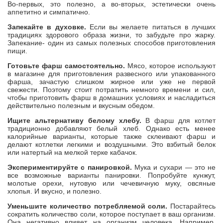
Во-первых, это полезно, а во-вторых, эстетически очень
аппетитно и симпатично.
Запекайте в духовке.
Если вы желаете питаться в лучших
традициях здорового образа жизни, то забудьте про жарку.
Запекание- один из самых полезных способов приготовления
пищи.
Готовьте фарш самостоятельно.
Мясо, которое используют
в магазине для приготовления развесного или упакованного
фарша, зачастую слишком жирное или уже не первой
свежести. Поэтому стоит потратить немного времени и сил,
чтобы приготовить фарш в домашних условиях и насладиться
действительно полезным и вкусным обедом.
Ищите альтернативу белому хлебу.
В фарш для котлет
традиционно добавляют белый хлеб. Однако есть менее
калорийные варианты, которые также склеивают фарш и
делают котлетки легкими и воздушными. Это взбитый белок
или натертый на мелкой терке кабачок.
Экспериментируйте с панировкой.
Мука и сухари — это не
все возможные варианты панировки. Попробуйте кунжут,
молотые орехи, нутовую или чечевичную муку, овсяные
хлопья. И вкусно, и полезно.
Уменьшите количество потребляемой соли.
Постарайтесь
сократить количество соли, которое поступает в ваш организм.
Она негативно влияет на организм человека. Например,