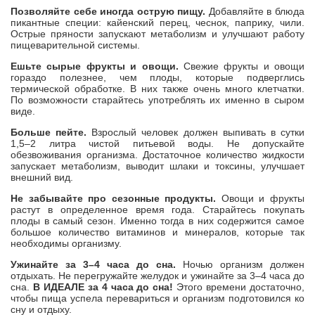
Позволяйте себе иногда острую пищу.
Добавляйте в блюда
пикантные специи: кайенский перец, чеснок, паприку, чили.
Острые пряности запускают метаболизм и улучшают работу
пищеварительной системы.
Ешьте сырые фрукты и овощи.
Свежие фрукты и овощи
гораздо полезнее, чем плоды, которые подверглись
термической обработке. В них также очень много клетчатки.
По возможности старайтесь употреблять их именно в сыром
виде.
Больше пейте.
Взрослый человек должен выпивать в сутки
1,5–2 литра чистой питьевой воды. Не допускайте
обезвоживания организма. Достаточное количество жидкости
запускает метаболизм, выводит шлаки и токсины, улучшает
внешний вид.
Не забывайте про сезонные продукты.
Овощи и фрукты
растут в определенное время года. Старайтесь покупать
плоды в самый сезон. Именно тогда в них содержится самое
большое количество витаминов и минералов, которые так
необходимы организму.
Ужинайте за 3–4 часа до сна.
Ночью организм должен
отдыхать. Не перегружайте желудок и ужинайте за 3–4 часа до
сна.
В ИДЕАЛЕ за 4 часа до сна!
Этого времени достаточно,
чтобы пища успела перевариться и организм подготовился ко
сну и отдыху.