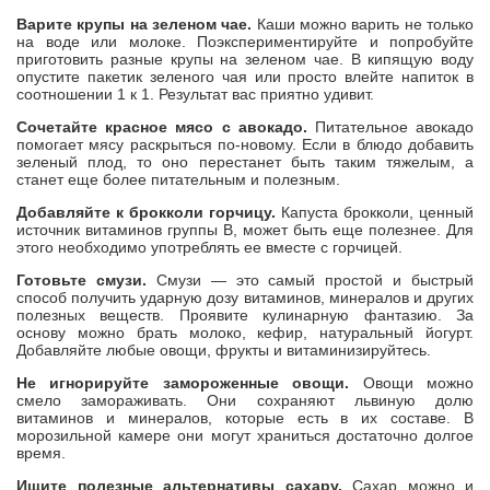
Варите крупы на зеленом чае.
Каши можно варить не только
на воде или молоке. Поэкспериментируйте и попробуйте
приготовить разные крупы на зеленом чае. В кипящую воду
опустите пакетик зеленого чая или просто влейте напиток в
соотношении 1 к 1. Результат вас приятно удивит.
Сочетайте красное мясо с авокадо.
Питательное авокадо
помогает мясу раскрыться по-новому. Если в блюдо добавить
зеленый плод, то оно перестанет быть таким тяжелым, а
станет еще более питательным и полезным.
Добавляйте к брокколи горчицу.
Капуста брокколи, ценный
источник витаминов группы В, может быть еще полезнее. Для
этого необходимо употреблять ее вместе с горчицей.
Готовьте смузи.
Смузи — это самый простой и быстрый
способ получить ударную дозу витаминов, минералов и других
полезных веществ. Проявите кулинарную фантазию. За
основу можно брать молоко, кефир, натуральный йогурт.
Добавляйте любые овощи, фрукты и витаминизируйтесь.
Не игнорируйте замороженные овощи.
Овощи можно
смело замораживать. Они сохраняют львиную долю
витаминов и минералов, которые есть в их составе. В
морозильной камере они могут храниться достаточно долгое
время.
Ищите полезные альтернативы сахару.
Сахар можно и