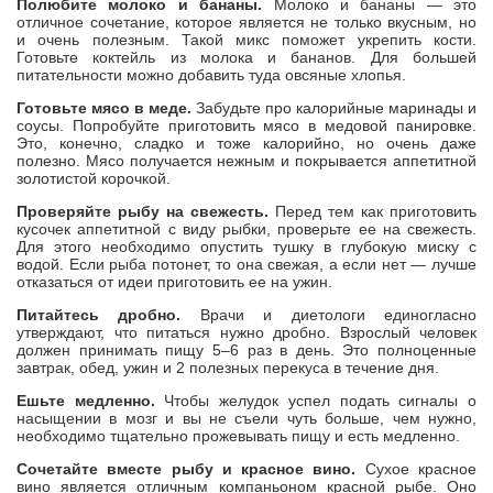
Полюбите молоко и бананы.
Молоко и бананы — это
отличное сочетание, которое является не только вкусным, но
и очень полезным. Такой микс поможет укрепить кости.
Готовьте коктейль из молока и бананов. Для большей
питательности можно добавить туда овсяные хлопья.
Готовьте мясо в меде.
Забудьте про калорийные маринады и
соусы. Попробуйте приготовить мясо в медовой панировке.
Это, конечно, сладко и тоже калорийно, но очень даже
полезно. Мясо получается нежным и покрывается аппетитной
золотистой корочкой.
Проверяйте рыбу на свежесть.
Перед тем как приготовить
кусочек аппетитной с виду рыбки, проверьте ее на свежесть.
Для этого необходимо опустить тушку в глубокую миску с
водой. Если рыба потонет, то она свежая, а если нет — лучше
отказаться от идеи приготовить ее на ужин.
Питайтесь дробно.
Врачи и диетологи единогласно
утверждают, что питаться нужно дробно. Взрослый человек
должен принимать пищу 5–6 раз в день. Это полноценные
завтрак, обед, ужин и 2 полезных перекуса в течение дня.
Ешьте медленно.
Чтобы желудок успел подать сигналы о
насыщении в мозг и вы не съели чуть больше, чем нужно,
необходимо тщательно прожевывать пищу и есть медленно.
Сочетайте вместе рыбу и красное вино.
Сухое красное
вино является отличным компаньоном красной рыбе. Оно