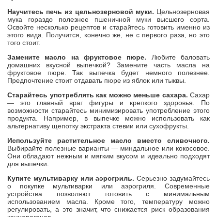
Научитесь печь из цельнозерновой муки.
Цельнозерновая
мука гораздо полезнее пшеничной муки высшего сорта.
Освойте несколько рецептов и старайтесь готовить именно из
этого вида. Получится, конечно же, не с первого раза, но это
того стоит.
Замените масло на фруктовое пюре.
Любите баловать
домашних вкусной выпечкой? Замените часть масла на
фруктовое пюре. Так выпечка будет немного полезнее.
Предпочтение стоит отдавать пюре из яблок или тыквы.
Старайтесь употреблять как можно меньше сахара.
Сахар
— это главный враг фигуры и крепкого здоровья. По
возможности старайтесь минимизировать употребление этого
продукта. Например, в выпечке можно использовать как
альтернативу щепотку экстракта стевии или сухофрукты.
Используйте растительное масло вместо сливочного.
Выбирайте полезные варианты — миндальное или кокосовое.
Они обладают нежным и мягким вкусом и идеально подходят
для выпечки.
Купите мультиварку или аэрогриль.
Серьезно задумайтесь
о покупке мультиварки или аэрогриля. Современные
устройства позволяют готовить с минимальным
использованием масла. Кроме того, температуру можно
регулировать, а это значит, что снижается риск образования
канцерогенов.