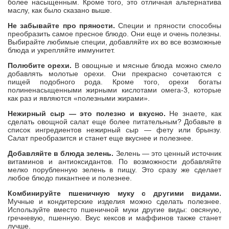
более насыщенным. Кроме того, это отличная альтернатива
маслу, как было сказано выше.
Не забывайте про пряности.
Специи и пряности способны
преобразить самое пресное блюдо. Они еще и очень полезны.
Выбирайте любимые специи, добавляйте их во все возможные
блюда и укрепляйте иммунитет.
Полюбите орехи.
В овощные и мясные блюда можно смело
добавлять молотые орехи. Они прекрасно сочетаются с
пищей подобного рода. Кроме того, орехи богаты
полиненасыщенными жирными кислотами омега-3, которые
как раз и являются «полезными жирами».
Нежирный сыр — это полезно и вкусно.
Не знаете, как
сделать овощной салат еще более питательным? Добавьте в
список ингредиентов нежирный сыр — фету или брынзу.
Салат преобразится и станет еще вкуснее и полезнее.
Добавляйте в блюда зелень.
Зелень — это ценный источник
витаминов и антиоксидантов. По возможности добавляйте
мелко порубленную зелень в пищу. Это сразу же сделает
любое блюдо пикантнее и полезнее.
Комбинируйте пшеничную муку с другими видами.
Мучные и кондитерские изделия можно сделать полезнее.
Используйте вместо пшеничной муки другие виды: овсяную,
гречневую, пшенную. Вкус кексов и маффинов также станет
лучше.