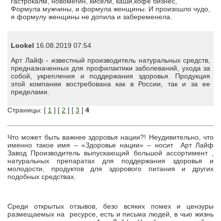
гастрокалм, новомегин, кисели, каши,кофе бизнес,
Формула мужчины, и формула женщины. И произошло чудо,
я формулу женщины не допила и забеременела.
Lookel
16.08.2019 07:54
Арт Лайф - известный производитель натуральных средств,
предназначенных для профилактики заболеваний, ухода за
собой, укрепления и поддержания здоровья. Продукция
этой компании востребована как в России, так и за ее
пределами.
Страницы: [
1
] [
2
] [
3
]
4
Что может быть важнее здоровья нации?! Неудивительно, что
именно такое имя – «Здоровье нации» – носит Арт Лайф
Завод Производитель выпускающий большой ассортимент ,
натуральных препаратах для поддержания здоровья и
молодости, продуктов для здорового питания и других
подобных средствах.
Среди открытых отзывов, безо всяких помех и цензуры
размещаемых на ресурсе, есть и письма людей, в чью жизнь