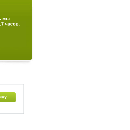
ь мы
Дорогой Покупате
17 часов.
обслужим вас с 10-19 часов. Суббота с 10
Воскресенье выходной день.