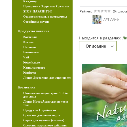
Каждому.
Программа Здоровые Суставы
STOP-ПАРАЗИТЫ!
Рейтинг:
(0 голосо
Оздоровительные программы
АРТ ЛАЙФ
Стройнеем вкусно
Продукты питания
Коктейли
Находится в разделах:
Ли
Кисель
Описание
Напитки
Батончики
Чай
Кофе/какао
Каша/суп/пюре
Конфеты
Линия Диеталика для стройности
Косметика
Омолаживающая серия Probio
для лица
Линия НатурАсепт для волос и
тела
Продукты Стройности
Средства для полости рта
Серия для мужчин (гигиена)
Средства наружного действия