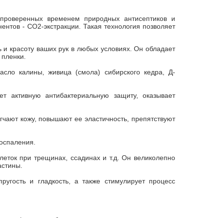
 проверенных временем природных антисептиков и
ентов - СО2-экстракции. Такая технология позволяет
 и красоту ваших рук в любых условиях. Он обладает
 пленки.
асло калины, живица (смола) сибирского кедра, Д-
ет активную антибактериальную защиту, оказывает
чают кожу, повышают ее эластичность, препятствуют
оспаления.
леток при трещинах, ссадинах и т.д. Он великолепно
астины.
угость и гладкость, а также стимулирует процесс