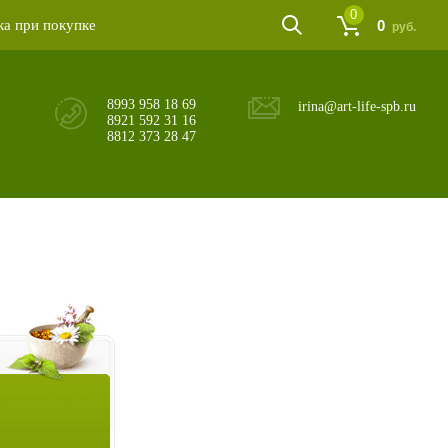
0
а при покупке
0
руб.
8993 958 18 69
irina@art-life-spb.ru
8921 592 31 16
8812 373 28 47