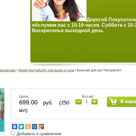
 мы
Дорогой Покупател
 часов.
обслужим вас с 10-19 часов. Суббота с 10-
Воскресенье выходной день.
Косметика
\
Линия НатурАсепт для волос и тела
\ Бальзам для рук Натурасепт
Цена:
Кол-во:
699.00
руб. (250
мл)
Добавить к сравнению