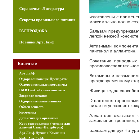
Справочная Литература
изготовлены с примене
Секреты правильного питания
максимально полно сох
РАСПРОДАЖА
Бальзам предупреждает
легкой нежной консисте
Новинки Арт Лайф
Активными компонента
пантенол и аллантоин.
Сочетание природных 
Клиентам
противовоспалительное
Арт Лайф
Витамины и незаменимы
Оздоравливающие Препараты
преждевременному ста
Оздоровительные программы
H&B Control - снижение веса
Живица кедра способст
Здоровое питание
D-пантенол (провитами
Оздоровительные напитки
питает и увлажняет кож
Обмен веществ
Косметика
Аллантоин оказывает 
Детоксикация организма
заживления трещинок, с
Курс оздоровления ( только для
жителей Санкт-Петербурга)
Бальзам для рук Натур
Арт Лайф Лучшая Компания
Кофе Арт Лайф