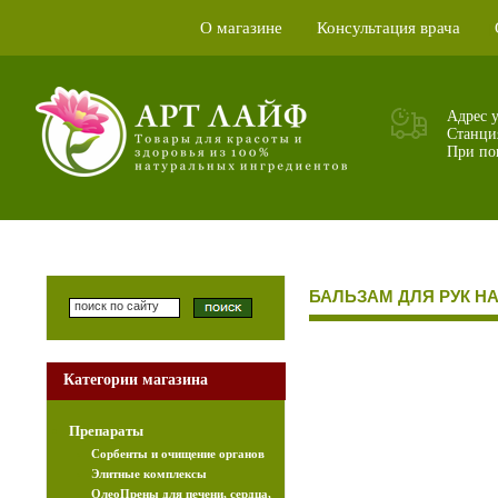
О магазине
Консультация врача
|
|
Адрес 
Станци
При пок
БАЛЬЗАМ ДЛЯ РУК Н
Категории магазина
Препараты
Сорбенты и очищение органов
Элитные комплексы
ОлеоПрены для печени, сердца,