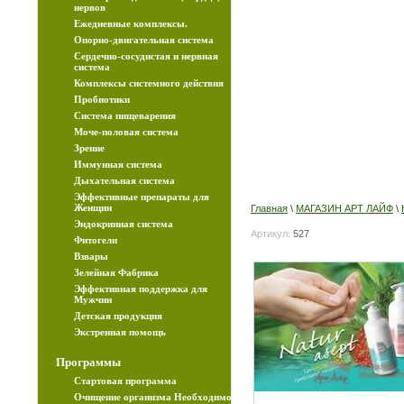
нервов
Ежедневные комплексы.
Опорно-двигательная система
Сердечно-сосудистая и нервная
Дорогой Покупатель
система
обслужим вас с 10-19 часов. Суббота с 10-17
Комплексы системного действия
Воскресенье выходной день.
Пробиотики
Cистема пищеварения
Моче-половая система
Зрение
Иммунная система
Дыхательная система
Эффективные препараты для
Женщин
Главная
\
МАГАЗИН АРТ ЛАЙФ
\
Эндокринная система
Артикул:
527
Фитогели
Взвары
Зелейная Фабрика
Эффективная поддержка для
Мужчин
Детская продукция
Экстренная помощь
Программы
Стартовая программа
Очищение организма Необходимо