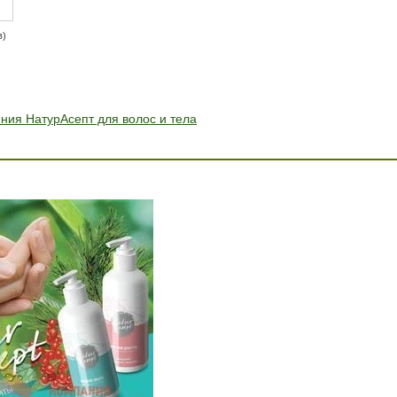
в)
ния НатурАсепт для волос и тела