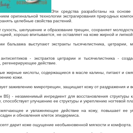
Эти средства разработаны на основе
нием оригинальной технологии экстрагирования природных компон
ранять целебные свойства растений.
 сухость, шелушение и образование трещин, сохраняет молодость
нцией, хорошо впитывается, не оставляет на коже жирной и липкой
ми бальзама выступают экстракты тысячелистника, цетрарии, м
антисептиков - экстрактов цетрарии и тысячелистника - созда
, регенерирующее действие.
е жирные кислоты, содержащиеся в масле калины, питают и смяг
рению кожи.
вует заживлению микротрещин, защищает кожу от раздражения и в
н В5) - незаменимый ингредиент для восстановления структуры к
у, способствует улучшению ее структуры и укреплению ногтевой пл
смягчающее и увлажняющее действие на кожу, повышает ее упр
садин и обновления клеток эпидермиса.
асепт дарит коже ощущение необыкновенной мягкости и комфорта.