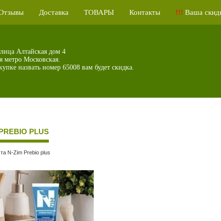
Отзывы
Доставка
ТОВАРЫ
Контакты
!!!
Ваша скидк
|
|
|
|
улица Алтайская дом 4
я метро Московская.
упке назвать номер 65008 вам будет скидка.
 PRЕBIO РLUS
та N-Zim Prеbio рlus