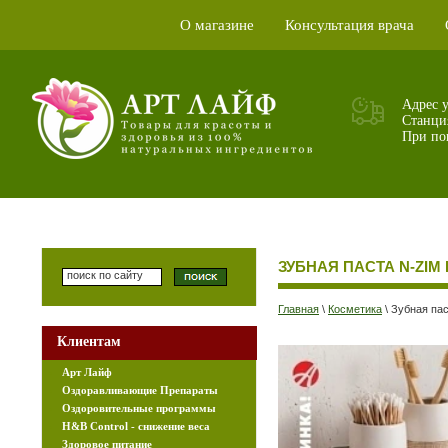
О магазине
Консультация врача
|
|
Адрес 
Станци
При пок
ЗУБНАЯ ПАСТА N-ZIM
Главная
\
Косметика
\
Зубная пас
Клиентам
Арт Лайф
Оздоравливающие Препараты
Оздоровительные программы
H&B Control - снижение веса
Здоровое питание