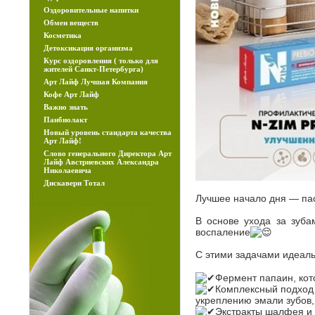
Оздоровительные напитки
Обмен веществ
Косметика
Детоксикация организма
Курс оздоровления ( только для
жителей Санкт-Петербурга)
Арт Лайф Лучшая Компания
Кофе Арт Лайф
Важно знать
Панбиолакт
Новый уровень стандартa качества
Арт Лайф!
Слово генерального Директора Арт
Лайф Австриевских Александра
Николаевича
Дискавери Тотал
Лучшее начало дня — пас
В основе ухода за зуба
воспаление
С этими задачами идеаль
Фермент папаин, кот
Комплексный подход 
укреплению эмали зубов,
Экстракты шалфея и 