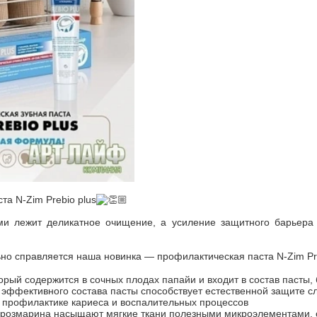
та N-Zim Prеbio рlus
ми лежит деликатное очищение, а усиление защитного барьера
но справляется наша новинка — профилактическая паста N-Zim Prе
орый содержится в сочных плодах папайи и входит в состав пасты,
эффективного состава пасты способствует естественной защите сл
 профилактике кариеса и воспалительных процессов
розмарина насыщают мягкие ткани полезными микроэлементами, о