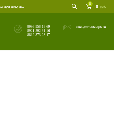
0
а при покупке
0
руб.
8993 958 18 69
irina@art-life-spb.ru
8921 592 31 16
8812 373 28 47