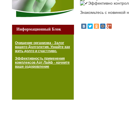
Эффективно контроли
Знакомьтесь с новинкой 
Информационный Блок
Очищение организма - Залог
вашего Долголетия. Узнайте как
жить долго и счастливо.
Эффективность применения
комплексов Арт Лайф - начните
ваше оздоровление
Дискавери Сила
Красота тела
Грин Стар