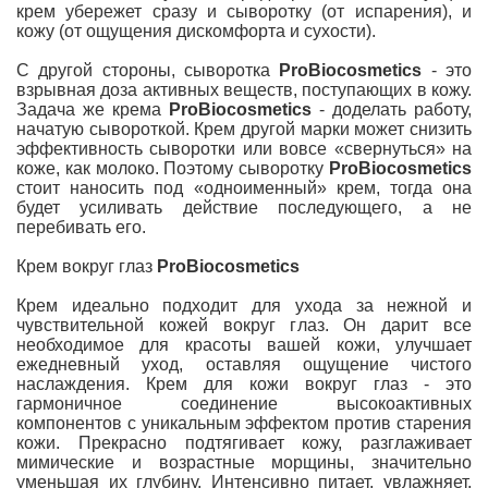
крем убережет сразу и сыворотку (от испарения), и
кожу (от ощущения дискомфорта и сухости).
С другой стороны, сыворотка
ProBiocosmetics
- это
взрывная доза активных веществ, поступающих в кожу.
Задача же крема
ProBiocosmetics
- доделать работу,
начатую сывороткой. Крем другой марки может снизить
эффективность сыворотки или вовсе «свернуться» на
коже, как молоко. Поэтому сыворотку
ProBiocosmetics
стоит наносить под «одноименный» крем, тогда она
будет усиливать действие последующего, а не
перебивать его.
Крем вокруг глаз
ProBiocosmetics
Крем идеально подходит для ухода за нежной и
чувствительной кожей вокруг глаз. Он дарит все
необходимое для красоты вашей кожи, улучшает
ежедневный уход, оставляя ощущение чистого
наслаждения. Крем для кожи вокруг глаз - это
гармоничное соединение высокоактивных
компонентов с уникальным эффектом против старения
кожи. Прекрасно подтягивает кожу, разглаживает
мимические и возрастные морщины, значительно
уменьшая их глубину. Интенсивно питает, увлажняет,