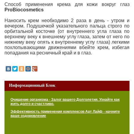
Способ применения крема для кожи вокруг глаз
ProBiocosmetics
Наносить крем необходимо 2 раза в день - утром и
вечером. Подушечкой указательного пальца строго по
орбитальной косточке (от внутреннего угла глаза по
верхнему веку к внешнему углу глаза, затем от него по
нижнему веку опять к внутреннему углу глаза) легкими
похлопывающими движениями вбейте крем, избегая
попадания на ресничный край и в глаз.
Информационный Блок
Очищение организма - Залог вашего Долголетия. Узнайте как
жить долго и счастливо.
Эффективность применения комплексов Арт Лайф - начните
ваше оздоровление