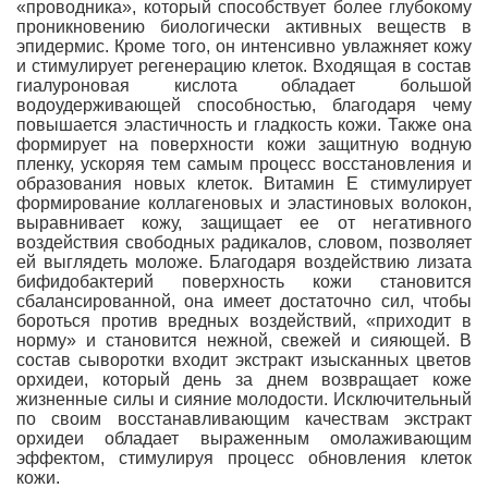
«проводника», который способствует более глубокому
проникновению биологически активных веществ в
эпидермис. Кроме того, он интенсивно увлажняет кожу
и стимулирует регенерацию клеток. Входящая в состав
гиалуроновая кислота обладает большой
водоудерживающей способностью, благодаря чему
повышается эластичность и гладкость кожи. Также она
формирует на поверхности кожи защитную водную
пленку, ускоряя тем самым процесс восстановления и
образования новых клеток. Витамин Е стимулирует
формирование коллагеновых и эластиновых волокон,
выравнивает кожу, защищает ее от негативного
воздействия свободных радикалов, словом, позволяет
ей выглядеть моложе. Благодаря воздействию лизата
бифидобактерий поверхность кожи становится
сбалансированной, она имеет достаточно сил, чтобы
бороться против вредных воздействий, «приходит в
норму» и становится нежной, свежей и сияющей. В
состав сыворотки входит экстракт изысканных цветов
орхидеи, который день за днем возвращает коже
жизненные силы и сияние молодости. Исключительный
по своим восстанавливающим качествам экстракт
орхидеи обладает выраженным омолаживающим
эффектом, стимулируя процесс обновления клеток
кожи.