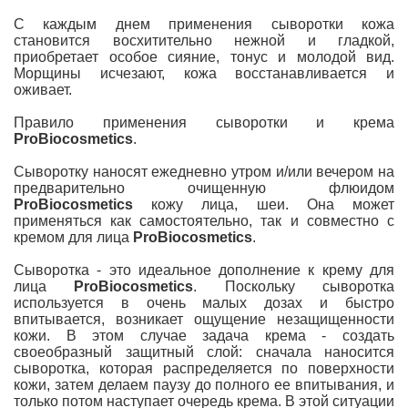
С каждым днем применения сыворотки кожа
становится восхитительно нежной и гладкой,
приобретает особое сияние, тонус и молодой вид.
Морщины исчезают, кожа восстанавливается и
оживает.
Правило применения сыворотки и крема
ProBiocosmetics
.
Сыворотку наносят ежедневно утром и/или вечером на
предварительно очищенную флюидом
ProBiocosmetics
кожу лица, шеи. Она может
применяться как самостоятельно, так и совместно с
кремом для лица
ProBiocosmetics
.
Сыворотка - это идеальное дополнение к крему для
лица
ProBiocosmetics
. Поскольку сыворотка
используется в очень малых дозах и быстро
впитывается, возникает ощущение незащищенности
кожи. В этом случае задача крема - создать
своеобразный защитный слой: сначала наносится
сыворотка, которая распределяется по поверхности
кожи, затем делаем паузу до полного ее впитывания, и
только потом наступает очередь крема. В этой ситуации