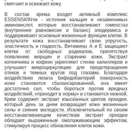
смягчает и освежает кожу.
В состав крема входит активный комплекс
ESSENSKINтм - источник кальция и незаменимых
аминокислот, которые восстанавливают гомеостаз
(внутреннее равновесие и баланс) эпидермиса и
поддерживают основные жизненные функции клетки. В
результате кожа восстанавливает свою упругость,
эластичность и гладкость. Витамины А и Е защищают
клетки от свободных радикалов, препятствуя
появлению морщин и старению кожи. Экстракт
копеечника и кофеин укрепляют стенки капилляров и
улучшают микроциркуляцию для предотвращения
отеков и темных кругов под глазами. Благодаря
воздействию лизата бифидобактерий поверхность
кожи становится сбалансированной, она имеет
достаточно сил, чтобы бороться против вредных
воздействий, «приходит в норму» и становится нежной.
Крем содержит экстракт изысканных цветов орхидеи,
который день за днем возвращает коже жизненные
силы и сияние молодости. Исключительный по своим
восстанавливающим качествам экстракт орхидеи
обладает выраженным омолаживающим эффектом,
стимулируя процесс обновления клеток кожи.