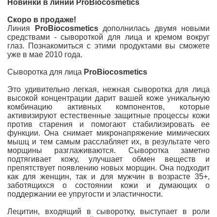
Новинки в линии ProBiocosmetics
Скоро в продаже!
Линия
ProBiocosmetics
дополнилась двумя новыми
средствами - сывороткой для лица и кремом вокруг
глаз. Познакомиться с этими продуктами вы сможете
уже в мае 2010 года.
Сыворотка для лица
ProBiocosmetics
Это удивительно легкая, нежная сыворотка для лица
высокой концентрации дарит вашей коже уникальную
комбинацию активных компонентов, которые
активизируют естественные защитные процессы кожи
против старения и помогают стабилизировать ее
функции. Она снимает микронапряжение мимических
мышц и тем самым расслабляет их, в результате чего
морщины разглаживаются. Сыворотка заметно
подтягивает кожу, улучшает обмен веществ и
препятствует появлению новых морщин. Она подходит
как для женщин, так и для мужчин в возрасте 35+,
заботящихся о состоянии кожи и думающих о
поддержании ее упругости и эластичности.
Лецитин, входящий в сыворотку, выступает в роли