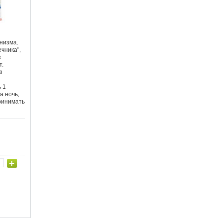
низма.
чника",
з
т.
з
 1
а ночь,
ринимать