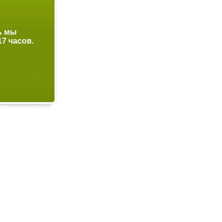
ь мы
Дорогой Покупате
17 часов.
обслужим вас с 10-19 часов. Суббота с 10
Воскресенье выходной день.