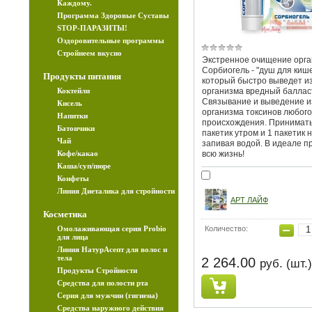
Каждому.
Программа Здоровые Суставы
STOP-ПАРАЗИТЫ!
Оздоровительные программы
Стройнеем вкусно
Экстренное очищение орга
Сорбиогель - "душ для кише
Продукты питания
который быстро выведет и
Коктейли
организма вредный баллас
Связывание и выведение и
Кисель
организма токсинов любого
Напитки
происхождения. Принимать
Батончики
пакетик утром и 1 пакетик н
Чай
запивая водой. В идеале п
Кофе/какао
всю жизнь!
Каша/суп/пюре
Конфеты
Линия Диеталика для стройности
АРТ ЛАЙФ
Косметика
Омолаживающая серия Probio
Количество:
для лица
Линия НатурАсепт для волос и
тела
2 264.00
руб. (шт.)
Продукты Стройности
Средства для полости рта
Серия для мужчин (гигиена)
Средства наружного действия