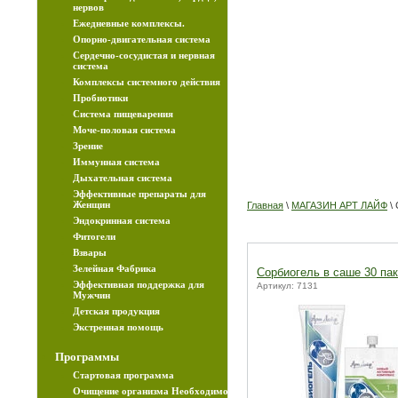
нервов
Ежедневные комплексы.
Опорно-двигательная система
Сердечно-сосудистая и нервная
Дорогой Покупатель
система
обслужим вас с 10-19 часов. Суббота с 10-17
Комплексы системного действия
Воскресенье выходной день.
Пробиотики
Cистема пищеварения
Моче-половая система
Зрение
Иммунная система
Дыхательная система
Эффективные препараты для
Женщин
Главная
\
МАГАЗИН АРТ ЛАЙФ
\ 
Эндокринная система
Фитогели
Взвары
Зелейная Фабрика
Сорбиогель в саше 30 па
Эффективная поддержка для
Артикул: 7131
Мужчин
Детская продукция
Экстренная помощь
Программы
Стартовая программа
Очищение организма Необходимо