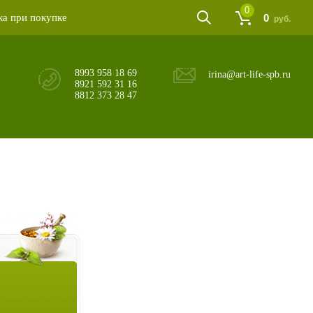
0
а при покупке
0
руб.
8993 958 18 69
irina@art-life-spb.ru
8921 592 31 16
8812 373 28 47