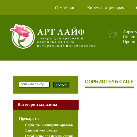
О магазине
Консультация врача
|
|
Адрес 
Станци
При пок
СОРБИОГЕЛЬ САШЕ
Категории магазина
Препараты
Сорбенты и очищение органов
Элитные комплексы
ОлеоПрены для печени, сердца,