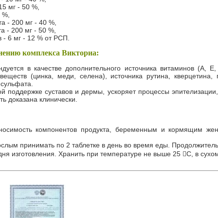
5 мг - 50 %,
0 %,
 - 200 мг - 40 %,
 - 200 мг - 50 %,
- 6 мг - 12 % от РСП.
нению комплекса Викториа:
уется в качестве дополнительного источника витаминов (А, Е, 
веществ (цинка, меди, селена), источника рутина, кверцетина, 
нсульфата.
ой поддержке суставов и дермы, ускоряет процессы эпителизации
ь доказана клинически.
носимость компонентов продукта, беременным и кормящим жен
слым принимать по 2 таблетке в день во время еды. Продолжитель
 дня изготовления. Хранить при температуре не выше 25 С, в сухо