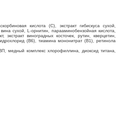
скорбиновая кислота (С), экстракт гибискуса сухой,
о вина сухой, L-орнитин, парааминобензойная кислота,
т, экстракт виноградных косточек, рутин, кверцетин,
гидрохлорид (В6), тиамина мононитрат (В1), ретинола
ВП, медный комплекс хлорофиллина, диоксид титана,