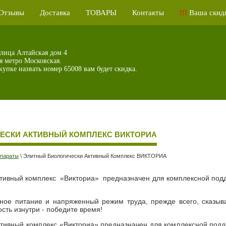
Отзывы
Доставка
ТОВАРЫ
Контакты
!!!
Ваша скидк
|
|
|
|
улица Алтайская дом 4
я метро Московская.
упке назвать номер 65008 вам будет скидка.
ЕСКИ АКТИВНЫЙ КОМПЛЕКС ВИКТОРИА
параты
\
Элитный Биологически Активный Комплекс ВИКТОРИА
ктивный комплекс «Викториа» предназначен для комплексной подд
ное питание и напряженный режим труда, прежде всего, сказыва
ть изнутри - победите время!
ктивный комплекс «Викториа» предназначен для комплексной подд