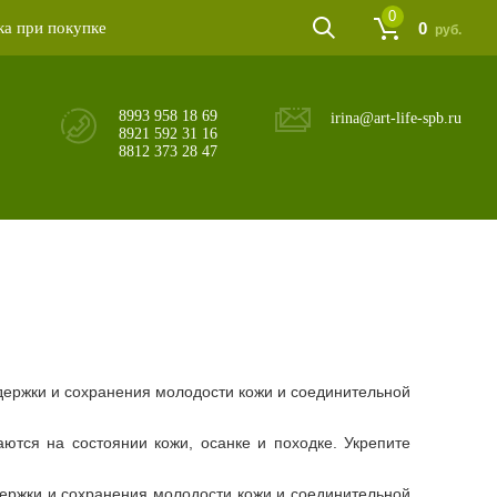
0
а при покупке
0
руб.
8993 958 18 69
irina@art-life-spb.ru
8921 592 31 16
8812 373 28 47
ержки и сохранения молодости кожи и соединительной
ются на состоянии кожи, осанке и походке. Укрепите
ержки и сохранения молодости кожи и соединительной