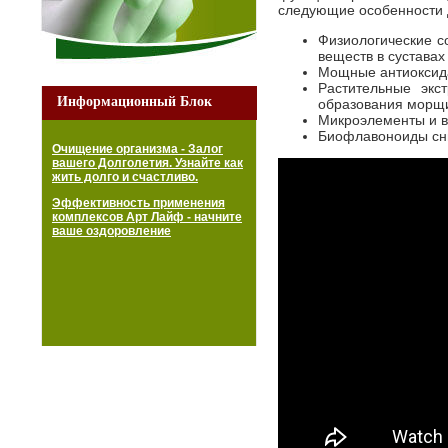
следующие особенности 
Физиологические с
веществ в суставах
Мощные антиоксида
Растительные экс
Информационный Блок
образования морщ
Микроэлементы и в
Биофлавоноиды сни
Очищение организма - Залог
вашего Долголетия. Узнайте как
жить долго и счастливо.
Эффективность применения
комплексов Арт Лайф - начните
ваше оздоровление