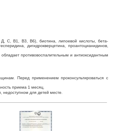
Д, С, В1, В3, В6), биотина, липоевой кислоты, бета-
гесперидина, дигидрокверцетина, проантоцианидинов,
, обладает противовоспалительным и антиоксидантным
щинам. Перед применением проконсультироваться с
ность приема 1 месяц.
м, недоступном для детей месте.