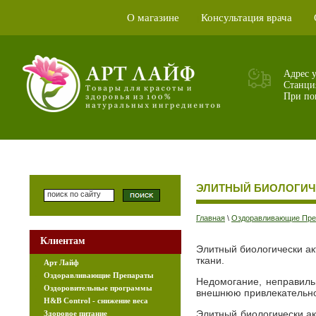
О магазине
Консультация врача
|
|
Адрес 
Станци
При пок
ЭЛИТНЫЙ БИОЛОГИЧ
Главная
\
Оздоравливающие Пре
Клиентам
Элитный биологически а
ткани.
Арт Лайф
Оздоравливающие Препараты
Недомогание, неправиль
Оздоровительные программы
внешнюю привлекательнос
H&B Control - снижение веса
Элитный биологически а
Здоровое питание