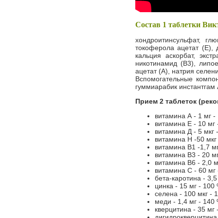
Состав 1 таблетки Вик
хондроитинсульфат, глю
токоферола ацетат (Е), 
кальция аскорбат, экстр
никотинамид (В3), липое
ацетат (А), натрия селен
Вспомогательные компон
гуммиарабик инстантгам 
Прием 2 таблеток (рек
витамина А - 1 мг -
витамина Е - 10 мг 
витамина Д - 5 мкг 
витамина Н -50 мкг 
витамина В1 -1,7 мг
витамина В3 - 20 мг
витамина В6 - 2,0 м
витамина С - 60 мг 
бета-каротина - 3,5
цинка - 15 мг - 100 
селена - 100 мкг - 
меди - 1,4 мг - 140 
кверцитина - 35 мг 
дигидрокверцитина -