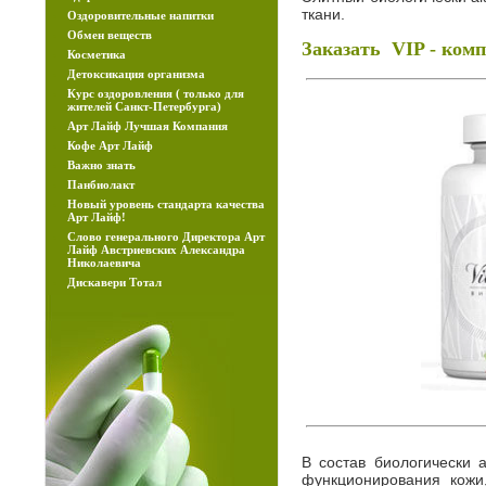
ткани.
Оздоровительные напитки
Обмен веществ
Заказать VIP - ко
Косметика
Детоксикация организма
Курс оздоровления ( только для
жителей Санкт-Петербурга)
Арт Лайф Лучшая Компания
Кофе Арт Лайф
Важно знать
Панбиолакт
Новый уровень стандартa качества
Арт Лайф!
Слово генерального Директора Арт
Лайф Австриевских Александра
Николаевича
Дискавери Тотал
В состав биологически 
функционирования кожи