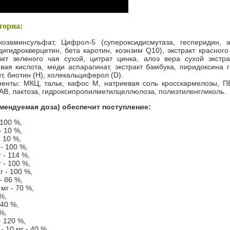
ториа:
козаминсульфат, Цифрол-5 (супероксидисмутаза, гесперидин, а
дигидрокверцетин, бета каротин, коэнзим Q10), экстракт красног
акт зеленого чая сухой, цитрат цинка, алоэ вера сухой экстрак
вая кислота, меди аспарагинат, экстракт бамбука, пиридоксина 
ит, биотин (Н), холекальциферол (D).
енты: МКЦ, тальк, кафос М, натриевая соль кросскармелозы, П
АВ, лактоза, гидроксипропилметилцеллюлоза, полиэтиленгликоль.
омендуемая доза) обеспечит поступление:
 100 %,
- 10 %,
- 10 %,
- 100 %,
 - 114 %,
 - 100 %,
г - 100 %,
- 86 %,
 мг - 70 %,
%,
140 %,
%,
- 120 %,
 10 мг - 40 %,