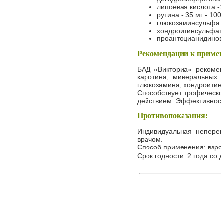
липоевая кислота -1
рутина - 35 мг - 10
глюкозаминсульфата
хондроитинсульфата
проантоцианидинов 
Рекомендации к приме
БАД «Викториа» рекоменд
каротина, минеральных 
глюкозамина, хондроити
Способствует трофическ
действием. Эффективност
Противопоказания:
Индивидуальная непере
врачом.
Способ применения: взро
Срок годности: 2 года со