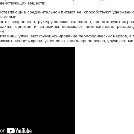
действующих веществ:
оставляющие соединительной питают ее, способствуют удержанию
 и дерме
нты, сохраняют структуру волокон коллагена, препятствуют их р
тракты, орнитин и витамины повышают интенсивность репарац
ин
итамины улучшают функционирование периферических нервов, а т
жают вязкость крови, укрепляют капиллярное русло, улучшают м